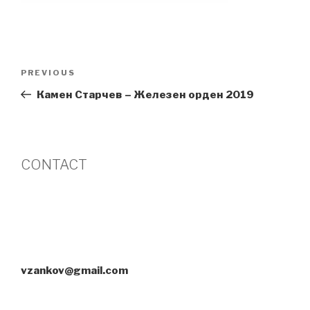
Post
Previous
PREVIOUS
navigation
Post
Камен Старчев – Железен орден 2019
CONTACT
vzankov@gmail.com