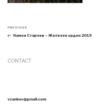
Post
Previous
PREVIOUS
navigation
Post
Камен Старчев – Железен орден 2019
CONTACT
vzankov@gmail.com