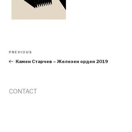
Post
Previous
PREVIOUS
navigation
Post
Камен Старчев – Железен орден 2019
CONTACT