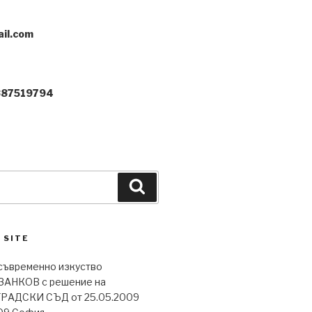
il.com
887519794
Search
 SITE
съвременно изкуство
АНКОВ с решение на
АДСКИ СЪД от 25.05.2009