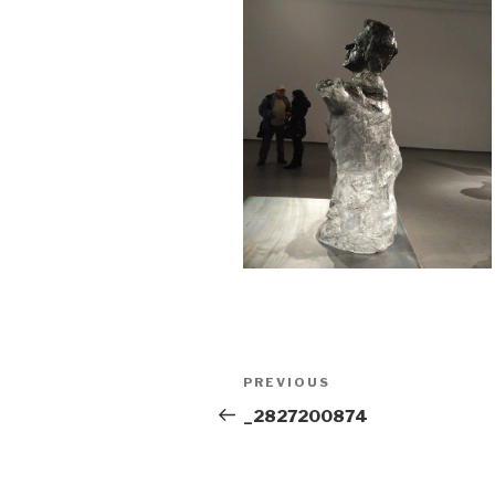
Post
Previous
PREVIOUS
navigation
Post
_2827200874