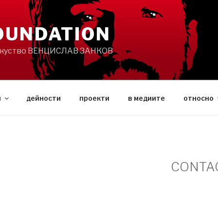
OUNDATION
изкуство ВЕНЦИСЛАВ ЗАНКОВ
и
дейности
проекти
в медиите
относно
CONTA