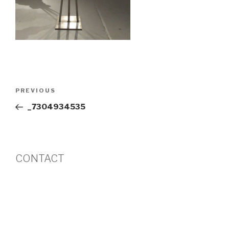
Post
Previous
PREVIOUS
navigation
Post
_7304934535
CONTACT